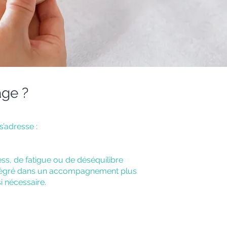
age ?
’adresse :
ess, de fatigue ou de déséquilibre
intégré dans un accompagnement plus
i nécessaire.