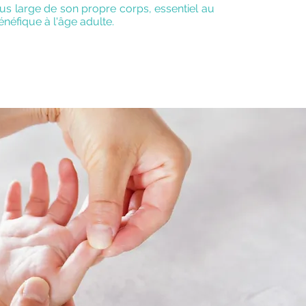
us large de son propre corps, essentiel au
énéfique à l'âge adulte.