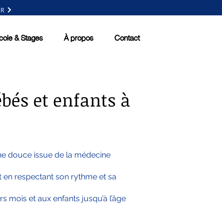
IR
cole & Stages
cole & Stages
À propos
À propos
Contact
Contact
bés et enfants à
che douce issue de la médecine
t en respectant son rythme et sa
 mois et aux enfants jusqu’à l’âge