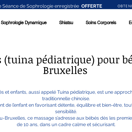
 Séance de Sophrologie enregistrée
OFFERTE
OBTEN
Sophrologie Dynamique
Sophrologie Dynamique
Shiatsu
Shiatsu
Soins Corporels
Soins Corporels
E
E
(tuina pédiatrique) pour bé
Bruxelles
 et enfants, aussi appelé Tuina pédiatrique, est une appro
traditionnelle chinoise.
de l’enfant en favorisant détente, équilibre et bien-être, tou
sensibilité.
-Bruxelles, ce massage s’adresse aux bébés dès les premiers
de 10 ans, dans un cadre calme et sécurisant.