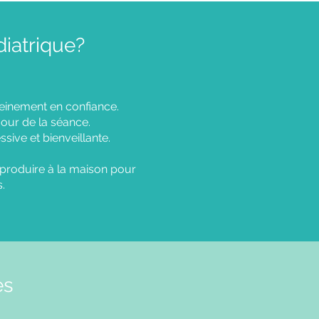
iatrique?
pleinement en confiance.
 jour de la séance.
sive et bienveillante.
eproduire à la maison pour
.
es