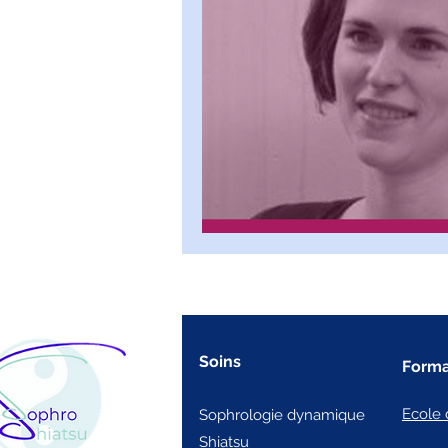
Soins
Forma
Ecole 
Sophrologie dynamique
Shiatsu