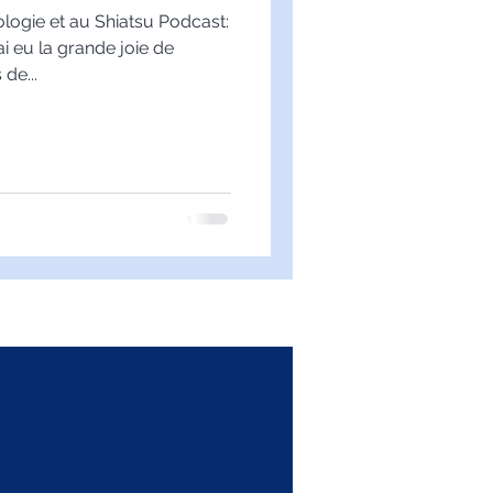
logie et au Shiatsu Podcast:
i eu la grande joie de
de...
Cabinet Woluwé :
66 avenue Louis Jas
1150 Woluwé-Saint-Pi