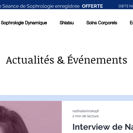
 Séance de Sophrologie enregistrée
OFFERTE
OBTEN
Sophrologie Dynamique
Sophrologie Dynamique
Shiatsu
Shiatsu
Soins Corporels
Soins Corporels
E
E
Actualités & Événements
nathalierinskopf
2 min de lecture
Interview de N