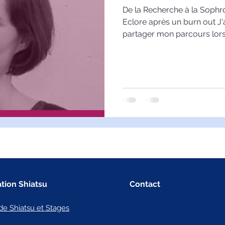
De la Recherche à la Sophro
Eclore après un burn out J'a
partager mon parcours lors 
tion Shiatsu
Contact
de Shiatsu et Stages