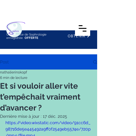
Une Séance de Sophrologie
OBTENIR
enregistrée
OFFERTE
Post
nathalierinskopf
6 min de lecture
Et si vouloir aller vite
t’empêchait vraiment
d’avancer ?
Dernière mise à jour :
17 déc. 2025
https://video.wixstatic.com/video/91cc6d_
98716de5e445492a9ff0f2549eb5574e/720p
/mp4/file.mp4