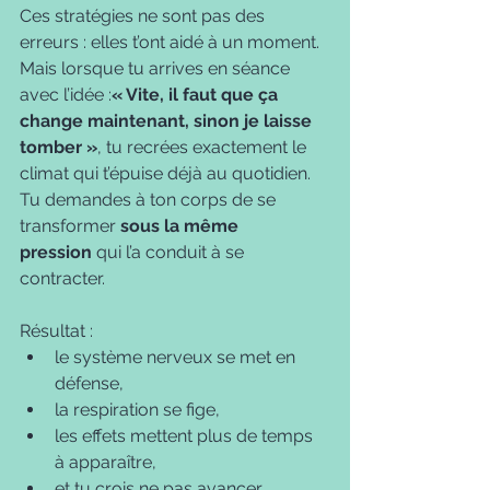
Ces stratégies ne sont pas des 
erreurs : elles t’ont aidé à un moment.
Mais lorsque tu arrives en séance 
avec l’idée :
« Vite, il faut que ça 
change maintenant, sinon je laisse 
tomber »
, tu recrées exactement le 
climat qui t’épuise déjà au quotidien.
Tu demandes à ton corps de se 
transformer 
sous la même 
pression
 qui l’a conduit à se 
contracter.
Résultat :
le système nerveux se met en 
défense,
la respiration se fige,
les effets mettent plus de temps 
à apparaître,
et tu crois ne pas avancer.