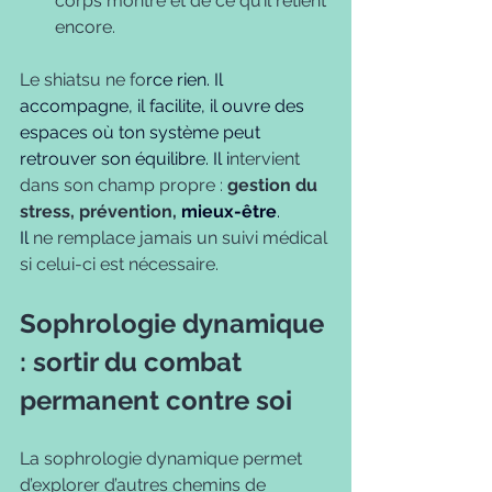
corps montre et de ce qu’il retient 
encore.
Le shiatsu ne fo
rce rien. Il 
accompagne, il facilite, il ouvre des 
espaces où ton système peut 
retrouver son équilibre. Il i
ntervient 
dans son champ propre : 
gestion du 
stress, prévention,
 mieux-être
. 
Il 
ne remplace jamais un suivi médical 
si celui-ci est nécessaire.
Sophrologie dynamique 
: sortir du combat 
permanent contre soi
La sophrologie dynamique permet 
d’explorer d’autres chemins de 